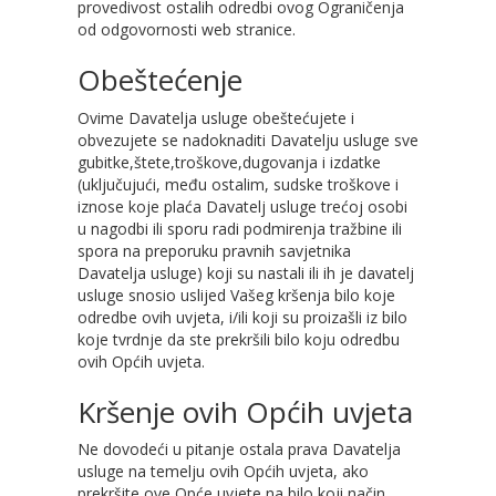
provedivost ostalih odredbi ovog Ograničenja
od odgovornosti web stranice.
Obeštećenje
Ovime Davatelja usluge obeštećujete i
obvezujete se nadoknaditi Davatelju usluge sve
gubitke,štete,troškove,dugovanja i izdatke
(uključujući, među ostalim, sudske troškove i
iznose koje plaća Davatelj usluge trećoj osobi
u nagodbi ili sporu radi podmirenja tražbine ili
spora na preporuku pravnih savjetnika
Davatelja usluge) koji su nastali ili ih je davatelj
usluge snosio uslijed Vašeg kršenja bilo koje
odredbe ovih uvjeta, i/ili koji su proizašli iz bilo
koje tvrdnje da ste prekršili bilo koju odredbu
ovih Općih uvjeta.
Kršenje ovih Općih uvjeta
Ne dovodeći u pitanje ostala prava Davatelja
usluge na temelju ovih Općih uvjeta, ako
prekršite ove Opće uvjete na bilo koji način,