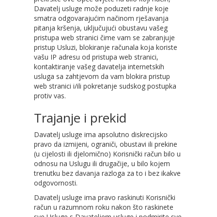
Davatelj usluge može poduzeti radnje koje
smatra odgovarajućim načinom rješavanja
pitanja kršenja, uključujući obustavu vašeg
pristupa web stranici čime vam se zabranjuje
pristup Usluzi, blokiranje računala koja koriste
vašu IP adresu od pristupa web stranici,
kontaktiranje vašeg davatelja internetskih
usluga sa zahtjevom da vam blokira pristup
web stranici i/ili pokretanje sudskog postupka
protiv vas.
Trajanje i prekid
Davatelj usluge ima apsolutno diskrecijsko
pravo da izmijeni, ograniči, obustavi ili prekine
(u cijelosti ili djelomično) Korisnički račun bilo u
odnosu na Uslugu ili drugačije, u bilo kojem
trenutku bez davanja razloga za to i bez ikakve
odgovornosti.
Davatelj usluge ima pravo raskinuti Korisnički
račun u razumnom roku nakon što raskinete
sve Usluge s Davateljem usluge i podmirite sve