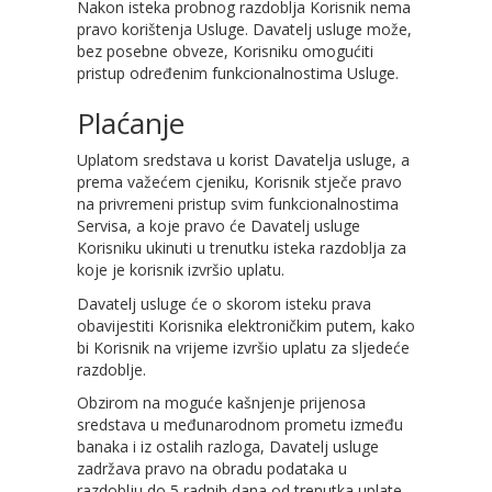
Nakon isteka probnog razdoblja Korisnik nema
pravo korištenja Usluge. Davatelj usluge može,
bez posebne obveze, Korisniku omogućiti
pristup određenim funkcionalnostima Usluge.
Plaćanje
Uplatom sredstava u korist Davatelja usluge, a
prema važećem cjeniku, Korisnik stječe pravo
na privremeni pristup svim funkcionalnostima
Servisa, a koje pravo će Davatelj usluge
Korisniku ukinuti u trenutku isteka razdoblja za
koje je korisnik izvršio uplatu.
Davatelj usluge će o skorom isteku prava
obavijestiti Korisnika elektroničkim putem, kako
bi Korisnik na vrijeme izvršio uplatu za sljedeće
razdoblje.
Obzirom na moguće kašnjenje prijenosa
sredstava u međunarodnom prometu između
banaka i iz ostalih razloga, Davatelj usluge
zadržava pravo na obradu podataka u
razdoblju do 5 radnih dana od trenutka uplate.