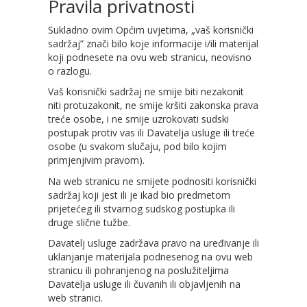
Pravila privatnosti
Sukladno ovim Općim uvjetima, „vaš korisnički
sadržaj” znači bilo koje informacije i/ili materijal
koji podnesete na ovu web stranicu, neovisno
o razlogu.
Vaš korisnički sadržaj ne smije biti nezakonit
niti protuzakonit, ne smije kršiti zakonska prava
treće osobe, i ne smije uzrokovati sudski
postupak protiv vas ili Davatelja usluge ili treće
osobe (u svakom slučaju, pod bilo kojim
primjenjivim pravom).
Na web stranicu ne smijete podnositi korisnički
sadržaj koji jest ili je ikad bio predmetom
prijetećeg ili stvarnog sudskog postupka ili
druge slične tužbe.
Davatelj usluge zadržava pravo na uređivanje ili
uklanjanje materijala podnesenog na ovu web
stranicu ili pohranjenog na poslužiteljima
Davatelja usluge ili čuvanih ili objavljenih na
web stranici.