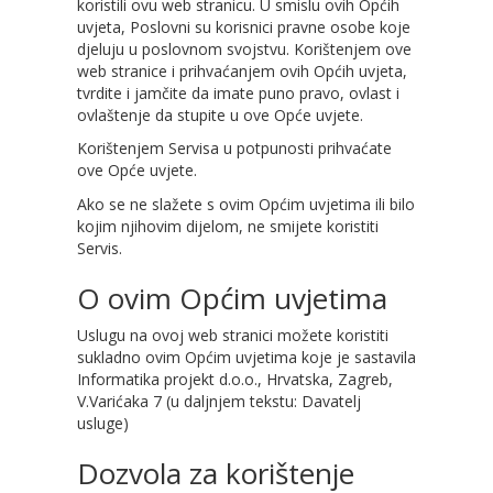
koristili ovu web stranicu. U smislu ovih Općih
uvjeta, Poslovni su korisnici pravne osobe koje
djeluju u poslovnom svojstvu. Korištenjem ove
web stranice i prihvaćanjem ovih Općih uvjeta,
tvrdite i jamčite da imate puno pravo, ovlast i
ovlaštenje da stupite u ove Opće uvjete.
Korištenjem Servisa u potpunosti prihvaćate
ove Opće uvjete.
Ako se ne slažete s ovim Općim uvjetima ili bilo
kojim njihovim dijelom, ne smijete koristiti
Servis.
O ovim Općim uvjetima
Uslugu na ovoj web stranici možete koristiti
sukladno ovim Općim uvjetima koje je sastavila
Informatika projekt d.o.o., Hrvatska, Zagreb,
V.Varićaka 7 (u daljnjem tekstu: Davatelj
usluge)
Dozvola za korištenje