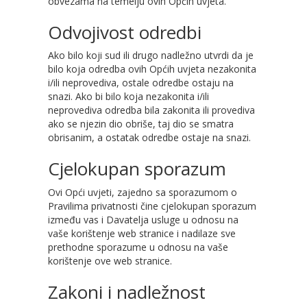
obvezama na temelju ovih Općih uvjeta.
Odvojivost odredbi
Ako bilo koji sud ili drugo nadležno utvrdi da je
bilo koja odredba ovih Općih uvjeta nezakonita
i/ili neprovediva, ostale odredbe ostaju na
snazi. Ako bi bilo koja nezakonita i/ili
neprovediva odredba bila zakonita ili provediva
ako se njezin dio obriše, taj dio se smatra
obrisanim, a ostatak odredbe ostaje na snazi.
Cjelokupan sporazum
Ovi Opći uvjeti, zajedno sa sporazumom o
Pravilima privatnosti čine cjelokupan sporazum
između vas i Davatelja usluge u odnosu na
vaše korištenje web stranice i nadilaze sve
prethodne sporazume u odnosu na vaše
korištenje ove web stranice.
Zakoni i nadležnost